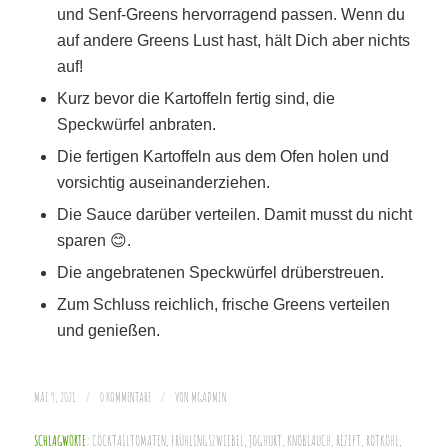
und Senf-Greens hervorragend passen. Wenn du
auf andere Greens Lust hast, hält Dich aber nichts
auf!
Kurz bevor die Kartoffeln fertig sind, die
Speckwürfel anbraten.
Die fertigen Kartoffeln aus dem Ofen holen und
vorsichtig auseinanderziehen.
Die Sauce darüber verteilen. Damit musst du nicht
sparen 😊.
Die angebratenen Speckwürfel drüberstreuen.
Zum Schluss reichlich, frische Greens verteilen
und genießen.
MAI 9, 2021
/
0 KOMMENTARE
/
VON
MGADMIN
SCHLAGWORTE:
COCKTAILTOMATEN
,
FRÜHLINGSZWIEBEL
,
JOGHURT
,
KNOBLAUCH
,
REZEPT
,
ROTKOHL
,