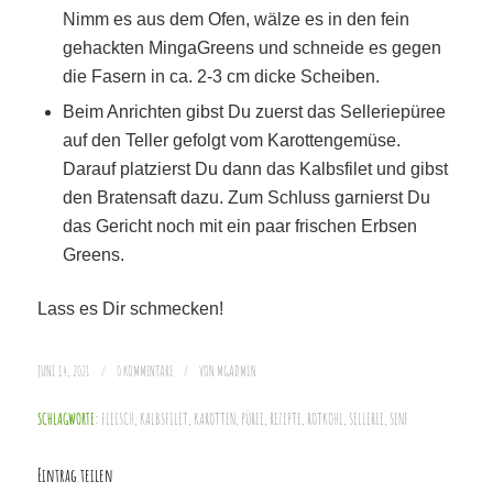
Nimm es aus dem Ofen, wälze es in den fein
gehackten MingaGreens und schneide es gegen
die Fasern in ca. 2-3 cm dicke Scheiben.
Beim Anrichten gibst Du zuerst das Selleriepüree
auf den Teller gefolgt vom Karottengemüse.
Darauf platzierst Du dann das Kalbsfilet und gibst
den Bratensaft dazu. Zum Schluss garnierst Du
das Gericht noch mit ein paar frischen Erbsen
Greens.
Lass es Dir schmecken!
JUNI 14, 2021
/
0 KOMMENTARE
/
VON
MGADMIN
SCHLAGWORTE:
FLEISCH
,
KALBSFILET
,
KAROTTEN
,
PÜREE
,
REZEPTE
,
ROTKOHL
,
SELLERIE
,
SENF
Eintrag teilen