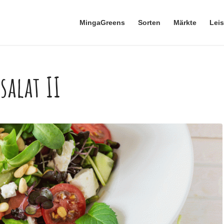
MingaGreens
Sorten
Märkte
Lei
alat II