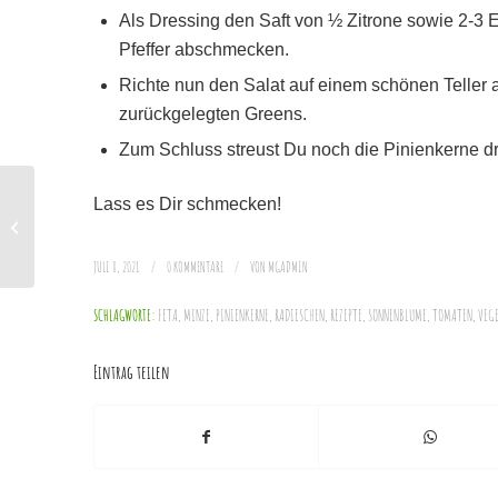
Als Dressing den Saft von ½ Zitrone sowie 2-3 
Pfeffer abschmecken.
Richte nun den Salat auf einem schönen Teller a
zurückgelegten Greens.
Zum Schluss streust Du noch die Pinienkerne dr
Lass es Dir schmecken!
MingaGreens
Sommersalat
JULI 8, 2021
/
0 KOMMENTARE
/
VON
MGADMIN
SCHLAGWORTE:
FETA
,
MINZE
,
PINIENKERNE
,
RADIESCHEN
,
REZEPTE
,
SONNENBLUME
,
TOMATEN
,
VEG
Eintrag teilen