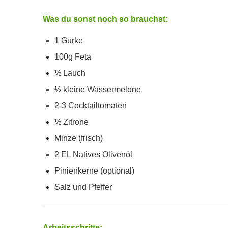
Was du sonst noch so brauchst:
1 Gurke
100g Feta
½ Lauch
½ kleine Wassermelone
2-3 Cocktailtomaten
½ Zitrone
Minze (frisch)
2 EL Natives Olivenöl
Pinienkerne (optional)
Salz und Pfeffer
Arbeitsschritte: