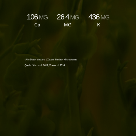
106
26
4
436
MG
,
MG
MG
Ca
MG
K
*Alle Daten
sind pro 100g der frischen Microgreens
Quelle: Xiao et al. 2012; Xiao et al. 2016