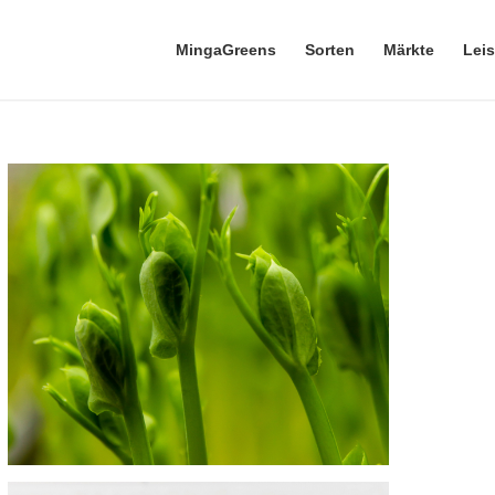
MingaGreens
Sorten
Märkte
Lei
SORTE ERBSE