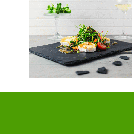
Gebratener Ziegenkäse auf
MingaGreens
April 18, 2021